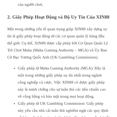
của người chơi.
2. Giấy Phép Hoạt Động và Độ Uy Tín Của XIN88
Một trong những yếu tố quan trọng giúp XIN88 xây dựng uy
tín là giấy phép hoạt động từ các cơ quan quản lý hàng đầu
thế giới. Cụ thể, XIN88 được cấp phép bởi Cơ Quan Quản Lý
Trò Chơi Malta (Malta Gaming Authority – MGA) và Ủy Ban
Cờ Bạc Vương Quốc Anh (UK Gambling Commission).
Giấy phép từ Malta Gaming Authority (MGA): Đây là
một trong những giấy phép uy tín nhất trong ngành
công nghiệp cá cược. Việc XIN88 có được giấy phép
này là minh chứng cho sự tuân thủ các tiêu chuẩn cao
về công bằng và bảo mật trong mọi hoạt động.
Giấy phép từ UK Gambling Commission: Giấy phép
này yêu cầu nhà cái tuân thủ nghiêm ngặt các quy định