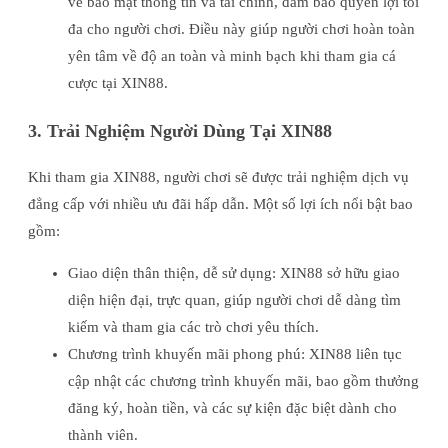
về bảo mật thông tin và tài chính, đảm bảo quyền lợi tối
đa cho người chơi. Điều này giúp người chơi hoàn toàn
yên tâm về độ an toàn và minh bạch khi tham gia cá
cược tại XIN88.
3. Trải Nghiệm Người Dùng Tại XIN88
Khi tham gia XIN88, người chơi sẽ được trải nghiệm dịch vụ
đẳng cấp với nhiều ưu đãi hấp dẫn. Một số lợi ích nổi bật bao
gồm:
Giao diện thân thiện, dễ sử dụng: XIN88 sở hữu giao
diện hiện đại, trực quan, giúp người chơi dễ dàng tìm
kiếm và tham gia các trò chơi yêu thích.
Chương trình khuyến mãi phong phú: XIN88 liên tục
cập nhật các chương trình khuyến mãi, bao gồm thưởng
đăng ký, hoàn tiền, và các sự kiện đặc biệt dành cho
thành viên.