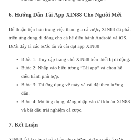
6. Hướng Dẫn Tải App XIN88 Cho Người Mới
Để thuận tiện hơn trong việc tham gia cá cược, XIN88 đã phát
triển ứng dụng di động cho cả hệ điều hành Android và iOS.
Dưới đây là các bước tải và cài đặt app XIN88:
Bước 1: Truy cập trang chủ XIN88 trên thiết bị di động.
Bước 2: Nhấp vào biểu tượng “Tải app” và chọn hệ
điều hành phù hợp.
Bước 3: Tải ứng dụng về máy và cài đặt theo hướng
dẫn.
Bước 4: Mở ứng dụng, đăng nhập vào tài khoản XIN88
và bắt đầu trải nghiệm cá cược.
7. Kết Luận
XIN88 là lựa chọn hoàn hảo cho những ai đam mê cá cược