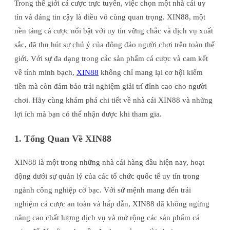
Trong thế giới cá cược trực tuyến, việc chọn một nhà cái uy
tín và đáng tin cậy là điều vô cùng quan trọng. XIN88, một
nền tảng cá cược nổi bật với uy tín vững chắc và dịch vụ xuất
sắc, đã thu hút sự chú ý của đông đảo người chơi trên toàn thế
giới. Với sự đa dạng trong các sản phẩm cá cược và cam kết
về tính minh bạch,
XIN88
không chỉ mang lại cơ hội kiếm
tiền mà còn đảm bảo trải nghiệm giải trí đỉnh cao cho người
chơi. Hãy cùng khám phá chi tiết về nhà cái XIN88 và những
lợi ích mà bạn có thể nhận được khi tham gia.
1. Tổng Quan Về XIN88
XIN88 là một trong những nhà cái hàng đầu hiện nay, hoạt
động dưới sự quản lý của các tổ chức quốc tế uy tín trong
ngành công nghiệp cờ bạc. Với sứ mệnh mang đến trải
nghiệm cá cược an toàn và hấp dẫn, XIN88 đã không ngừng
nâng cao chất lượng dịch vụ và mở rộng các sản phẩm cá