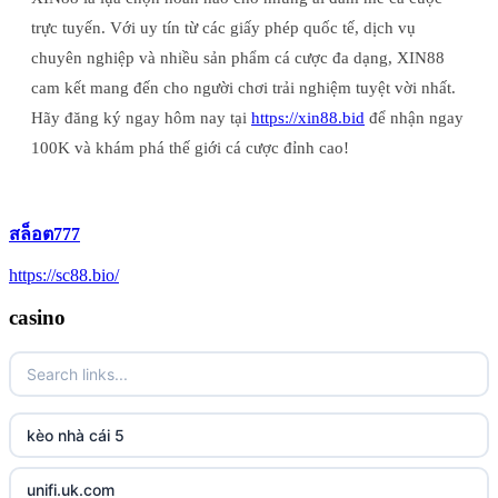
trực tuyến. Với uy tín từ các giấy phép quốc tế, dịch vụ
chuyên nghiệp và nhiều sản phẩm cá cược đa dạng, XIN88
cam kết mang đến cho người chơi trải nghiệm tuyệt vời nhất.
Hãy đăng ký ngay hôm nay tại
https://xin88.bid
để nhận ngay
100K và khám phá thế giới cá cược đỉnh cao!
สล็อต777
https://sc88.bio/
casino
kèo nhà cái 5
unifi.uk.com