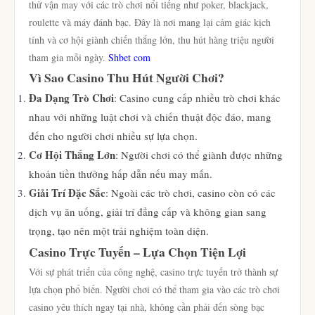
thử vận may với các trò chơi nổi tiếng như poker, blackjack,
roulette và máy đánh bạc. Đây là nơi mang lại cảm giác kịch
tính và cơ hội giành chiến thắng lớn, thu hút hàng triệu người
tham gia mỗi ngày.
Shbet com
Vì Sao Casino Thu Hút Người Chơi?
Đa Dạng Trò Chơi
: Casino cung cấp nhiều trò chơi khác
nhau với những luật chơi và chiến thuật độc đáo, mang
đến cho người chơi nhiều sự lựa chọn.
Cơ Hội Thắng Lớn
: Người chơi có thể giành được những
khoản tiền thưởng hấp dẫn nếu may mắn.
Giải Trí Đặc Sắc
: Ngoài các trò chơi, casino còn có các
dịch vụ ăn uống, giải trí đẳng cấp và không gian sang
trọng, tạo nên một trải nghiệm toàn diện.
Casino Trực Tuyến – Lựa Chọn Tiện Lợi
Với sự phát triển của công nghệ, casino trực tuyến trở thành sự
lựa chọn phổ biến. Người chơi có thể tham gia vào các trò chơi
casino yêu thích ngay tại nhà, không cần phải đến sòng bạc