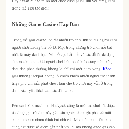
Hãy chuẩn bị cho mình một cuộc cuộc phiêu lưu với hứng khởi
trong thế giới thế giới!
Những Game Casino Hấp Dẫn
Trong thế giới casino, có rất nhiều trò chơi thú vị mà người chơi
người chơi không thể bỏ lỡ. Một trong những trò chơi nổi bật
nhất là máy đánh bạc. Với bố cục bắt mắt và các đề tài đa dạng,
slot machine thu hút người chơi bởi sự dễ hiểu cùng tiềm năng
đem đến phần thưởng khổng lồ chỉ với một quay vòng.
K8cc
giải thưởng jackpot khổng lồ khiến khiến nhiều người trở thành
triệu phú chỉ mất phút chốc, làm cho trò chơi này vẫn ở trong
danh sách yêu thích của các dân chơi.
Bên cạnh slot machine, blackjack cũng là một trò chơi rất được
ưa chuộng. Trò chơi này yêu cầu người tham gia phải có một
chiến lược tốt nhằm đánh bại nhà cái. Mục tiêu mục tiêu cuối
cùng đạt được số điểm gần nhất với 21 mà không được quá cao,