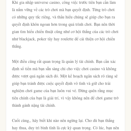
Khi gia nhập universe casino, công việc trước tiên bạn cần làm
là nắm vững về các trò chơi mà bạn quyết định. Từng trò chơi
có những quy tắc riêng, và thấu hiểu chúng sẽ giúp cho bạn ra
quyết định khôn ngoan hơn trong quá trình chơi. Bạn nên thời
gian tìm hiểu chiến thuật cũng như cơ hội thắng của các trò chơi
như blackjack, poker tây hay roulette để cải thiện cơ hội chiến
thắng.
Một điều cũng rất quan trọng là quản lý tài chính. Bạn cần xác
định số tiền mà bạn sẵn sàng chi cho việc chơi casino và không
được vượt quá ngân sách đó. Một kế hoạch ngân sách rõ ràng sẽ
giúp bạn tránh được cuộc quyết định vô tình và giữ cho trải
nghiệm chơi game của bạn luôn vui vẻ. Đừng quên rằng mục
tiêu chính của bạn là giải trí, vì vậy không nên để chơi game trở
thành gánh nặng tài chính.
Cuối cùng,, hãy biết khi nào nên ngừng lại. Cho dù bạn thắng
hay thua, duy trì bình tĩnh là cực kỳ quan trọng. Có lúc, bạn nên