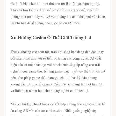
rời khỏi bàn chơi khi mọi thứ còn tốt là một lựa chọn hợp lý.
Thay vì tìm kiếm cơ hội để phục hồi các cơ hội để phục hồi
những mất mát, hãy vui vẻ với những khoảnh khắc vui vẻ và trở
lại khi bạn đã sẵn sàng cho cuộc phiêu lưu mới.
Xu Hướng Casino Ở Thế Giới Tương Lai
Trong khoảng các năm tới, trào lưu sòng bạc đang dần dần thay
đổi mạnh mẽ hơn với sự tiến bộ trong các công nghệ. Sự xuất
hiện của trí tuệ nhân tạo với blockchain sẽ giúp nâng cao trải
nghiệm của game thủ. Những game trực tuyến có thể trở nên trở
nên, cho phép game thủ tham gia chơi từ bất kỳ đâu nhưng
không cần tới thực tế casino. Điều này sẽ mang lại một tiện lợi
và linh hoạt nhiều hơn cho những người chơi hiện tại.
Một xu hướng khác khác việc kết hợp những trải nghiệm thực tế
ảo cùng AR vào các trò chơi casino. Những công nghệ này