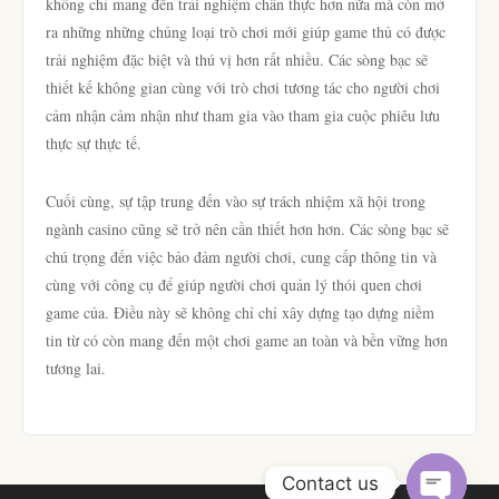
không chỉ mang đến trải nghiệm chân thực hơn nữa mà còn mở
ra những những chủng loại trò chơi mới giúp game thủ có được
trải nghiệm đặc biệt và thú vị hơn rất nhiều. Các sòng bạc sẽ
thiết kế không gian cùng với trò chơi tương tác cho người chơi
cảm nhận cảm nhận như tham gia vào tham gia cuộc phiêu lưu
thực sự thực tế.
Cuối cùng, sự tập trung đến vào sự trách nhiệm xã hội trong
ngành casino cũng sẽ trở nên cần thiết hơn hơn. Các sòng bạc sẽ
chú trọng đến việc bảo đảm người chơi, cung cấp thông tin và
cùng với công cụ để giúp người chơi quản lý thói quen chơi
game của. Điều này sẽ không chỉ chỉ xây dựng tạo dựng niềm
tin từ có còn mang đến một chơi game an toàn và bền vững hơn
tương lai.
Contact us