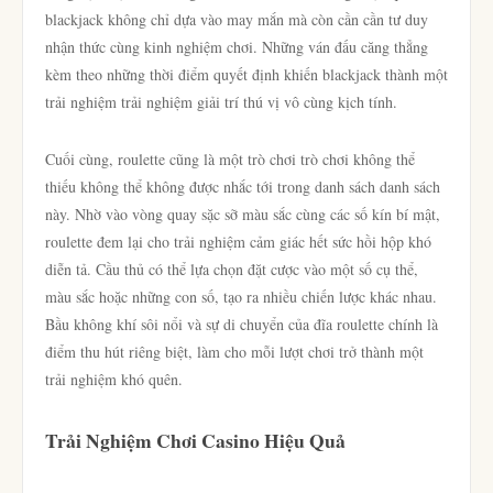
blackjack không chỉ dựa vào may mắn mà còn cần cần tư duy
nhận thức cùng kinh nghiệm chơi. Những ván đấu căng thẳng
kèm theo những thời điểm quyết định khiến blackjack thành một
trải nghiệm trải nghiệm giải trí thú vị vô cùng kịch tính.
Cuối cùng, roulette cũng là một trò chơi trò chơi không thể
thiếu không thể không được nhắc tới trong danh sách danh sách
này. Nhờ vào vòng quay sặc sỡ màu sắc cùng các số kín bí mật,
roulette đem lại cho trải nghiệm cảm giác hết sức hồi hộp khó
diễn tả. Cầu thủ có thể lựa chọn đặt cược vào một số cụ thể,
màu sắc hoặc những con số, tạo ra nhiều chiến lược khác nhau.
Bầu không khí sôi nổi và sự di chuyển của đĩa roulette chính là
điểm thu hút riêng biệt, làm cho mỗi lượt chơi trở thành một
trải nghiệm khó quên.
Trải Nghiệm Chơi Casino Hiệu Quả