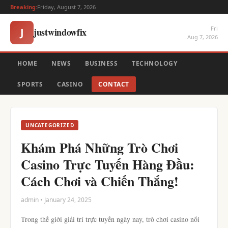
Breaking:
Friday, August 7, 2026
Fri
justwindowfix
J
Aug 7, 2026
HOME
NEWS
BUSINESS
TECHNOLOGY
SPORTS
CASINO
CONTACT
UNCATEGORIZED
Khám Phá Những Trò Chơi
Casino Trực Tuyến Hàng Đầu:
Cách Chơi và Chiến Thắng!
admin • January 24, 2025
Trong thế giới giải trí trực tuyến ngày nay, trò chơi casino nổi