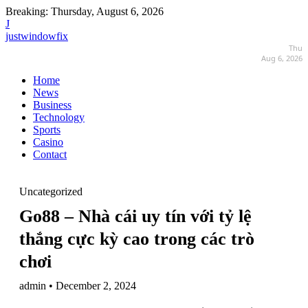
Breaking:
Thursday, August 6, 2026
J
justwindowfix
Thu
Aug 6, 2026
Home
News
Business
Technology
Sports
Casino
Contact
Uncategorized
Go88 – Nhà cái uy tín với tỷ lệ
thắng cực kỳ cao trong các trò
chơi
admin • December 2, 2024