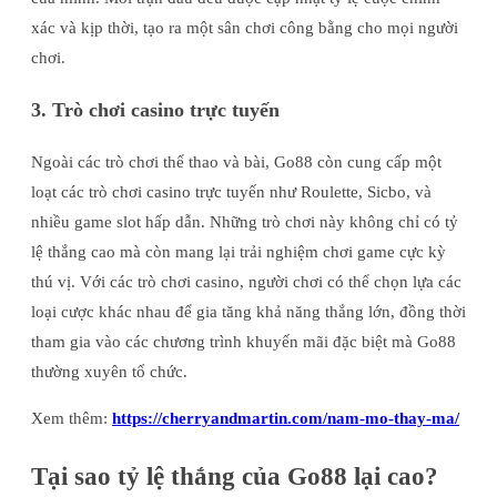
xác và kịp thời, tạo ra một sân chơi công bằng cho mọi người
chơi.
3. Trò chơi casino trực tuyến
Ngoài các trò chơi thể thao và bài, Go88 còn cung cấp một
loạt các trò chơi casino trực tuyến như Roulette, Sicbo, và
nhiều game slot hấp dẫn. Những trò chơi này không chỉ có tỷ
lệ thắng cao mà còn mang lại trải nghiệm chơi game cực kỳ
thú vị. Với các trò chơi casino, người chơi có thể chọn lựa các
loại cược khác nhau để gia tăng khả năng thắng lớn, đồng thời
tham gia vào các chương trình khuyến mãi đặc biệt mà Go88
thường xuyên tổ chức.
Xem thêm:
https://cherryandmartin.com/nam-mo-thay-ma/
Tại sao tỷ lệ thắng của Go88 lại cao?