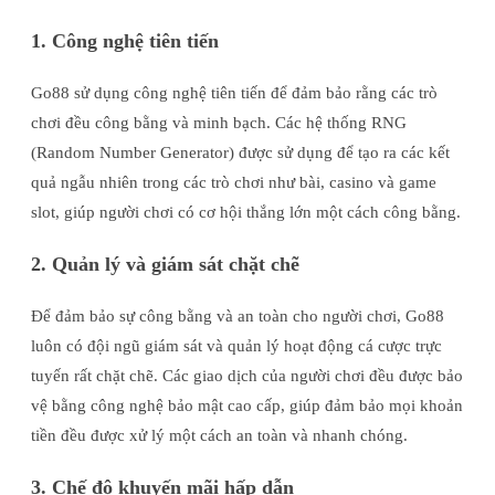
1. Công nghệ tiên tiến
Go88 sử dụng công nghệ tiên tiến để đảm bảo rằng các trò
chơi đều công bằng và minh bạch. Các hệ thống RNG
(Random Number Generator) được sử dụng để tạo ra các kết
quả ngẫu nhiên trong các trò chơi như bài, casino và game
slot, giúp người chơi có cơ hội thắng lớn một cách công bằng.
2. Quản lý và giám sát chặt chẽ
Để đảm bảo sự công bằng và an toàn cho người chơi, Go88
luôn có đội ngũ giám sát và quản lý hoạt động cá cược trực
tuyến rất chặt chẽ. Các giao dịch của người chơi đều được bảo
vệ bằng công nghệ bảo mật cao cấp, giúp đảm bảo mọi khoản
tiền đều được xử lý một cách an toàn và nhanh chóng.
3. Chế độ khuyến mãi hấp dẫn