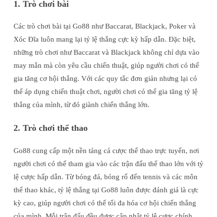
1. Trò chơi bài
Các trò chơi bài tại Go88 như Baccarat, Blackjack, Poker và
Xóc Đĩa luôn mang lại tỷ lệ thắng cực kỳ hấp dẫn. Đặc biệt,
những trò chơi như Baccarat và Blackjack không chỉ dựa vào
may mắn mà còn yêu cầu chiến thuật, giúp người chơi có thể
gia tăng cơ hội thắng. Với các quy tắc đơn giản nhưng lại có
thể áp dụng chiến thuật chơi, người chơi có thể gia tăng tỷ lệ
thắng của mình, từ đó giành chiến thắng lớn.
2. Trò chơi thể thao
Go88 cung cấp một nền tảng cá cược thể thao trực tuyến, nơi
người chơi có thể tham gia vào các trận đấu thể thao lớn với tỷ
lệ cược hấp dẫn. Từ bóng đá, bóng rổ đến tennis và các môn
thể thao khác, tỷ lệ thắng tại Go88 luôn được đánh giá là cực
kỳ cao, giúp người chơi có thể tối đa hóa cơ hội chiến thắng
của mình. Mỗi trận đấu đều được cập nhật tỷ lệ cược chính