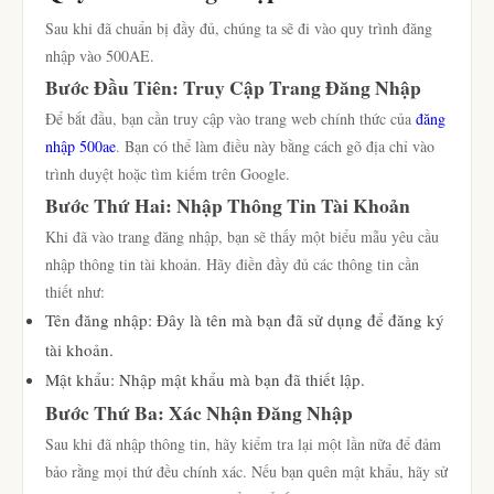
Sau khi đã chuẩn bị đầy đủ, chúng ta sẽ đi vào quy trình đăng
nhập vào 500AE.
Bước Đầu Tiên: Truy Cập Trang Đăng Nhập
Để bắt đầu, bạn cần truy cập vào trang web chính thức của
đăng
nhập 500ae
. Bạn có thể làm điều này bằng cách gõ địa chỉ vào
trình duyệt hoặc tìm kiếm trên Google.
Bước Thứ Hai: Nhập Thông Tin Tài Khoản
Khi đã vào trang đăng nhập, bạn sẽ thấy một biểu mẫu yêu cầu
nhập thông tin tài khoản. Hãy điền đầy đủ các thông tin cần
thiết như:
Tên đăng nhập: Đây là tên mà bạn đã sử dụng để đăng ký
tài khoản.
Mật khẩu: Nhập mật khẩu mà bạn đã thiết lập.
Bước Thứ Ba: Xác Nhận Đăng Nhập
Sau khi đã nhập thông tin, hãy kiểm tra lại một lần nữa để đảm
bảo rằng mọi thứ đều chính xác. Nếu bạn quên mật khẩu, hãy sử