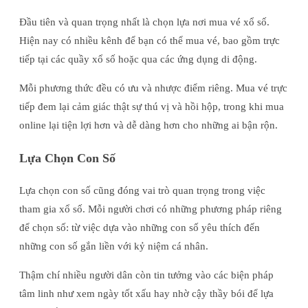
Đầu tiên và quan trọng nhất là chọn lựa nơi mua vé xổ số.
Hiện nay có nhiều kênh để bạn có thể mua vé, bao gồm trực
tiếp tại các quầy xổ số hoặc qua các ứng dụng di động.
Mỗi phương thức đều có ưu và nhược điểm riêng. Mua vé trực
tiếp đem lại cảm giác thật sự thú vị và hồi hộp, trong khi mua
online lại tiện lợi hơn và dễ dàng hơn cho những ai bận rộn.
Lựa Chọn Con Số
Lựa chọn con số cũng đóng vai trò quan trọng trong việc
tham gia xổ số. Mỗi người chơi có những phương pháp riêng
để chọn số: từ việc dựa vào những con số yêu thích đến
những con số gắn liền với kỷ niệm cá nhân.
Thậm chí nhiều người dân còn tin tưởng vào các biện pháp
tâm linh như xem ngày tốt xấu hay nhờ cậy thầy bói để lựa