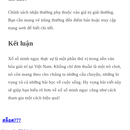
Chính sách nhận thưởng phụ thuộc vào giá trị giải thưởng.
Bạn cần mang vé trúng thưởng đến điểm bán hoặc truy cập
trang web để biết chi tiết.
Kết luận
Xổ số minh ngọc thực sự là một phần thú vị trong nền văn
hóa giải trí tại Việt Nam. Không chỉ đơn thuần là một trò chơi,
nó còn mang theo cho chúng ta những câu chuyện, những hi
vọng và cả những bài học về cuộc sống. Hy vọng bài viết này
sẽ giúp bạn hiểu rõ hơn về xổ số minh ngọc cũng như cách
tham gia một cách hiệu quả!
สล็อต777