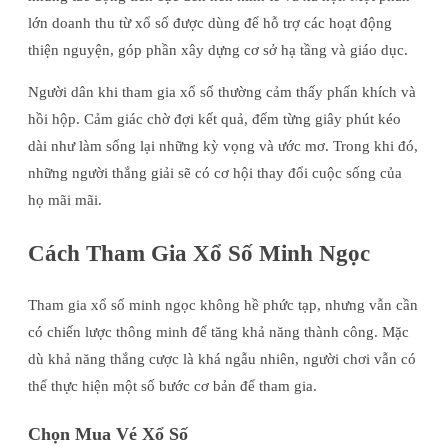
lớn doanh thu từ xổ số được dùng để hỗ trợ các hoạt động
thiện nguyện, góp phần xây dựng cơ sở hạ tầng và giáo dục.
Người dân khi tham gia xổ số thường cảm thấy phấn khích và
hồi hộp. Cảm giác chờ đợi kết quả, đếm từng giây phút kéo
dài như làm sống lại những kỳ vọng và ước mơ. Trong khi đó,
những người thắng giải sẽ có cơ hội thay đổi cuộc sống của
họ mãi mãi.
Cách Tham Gia Xổ Số Minh Ngọc
Tham gia xổ số minh ngọc không hề phức tạp, nhưng vẫn cần
có chiến lược thông minh để tăng khả năng thành công. Mặc
dù khả năng thắng cược là khá ngẫu nhiên, người chơi vẫn có
thể thực hiện một số bước cơ bản để tham gia.
Chọn Mua Vé Xổ Số