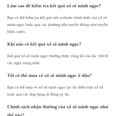
Làm sao để kiểm tra kết quả xổ số minh ngọc?
Bạn có thể kiểm tra kết quả trên website chính thức của xổ số
minh ngọc hoặc qua các phương tiện truyền thông như truyền
hình, radio.
Khi nào có kết quả xổ số minh ngọc?
Kết quả xổ số minh ngọc thường được công bố vào lúc 18h30
các ngày trong tuần.
Tôi có thể mua vé xổ số minh ngọc ở đâu?
Bạn có thể mua vé xổ số minh ngọc tại các điểm bán xổ số
hoặc qua các ứng dụng di động uy tín.
Chính sách nhận thưởng của xổ số minh ngọc như
thế nào?