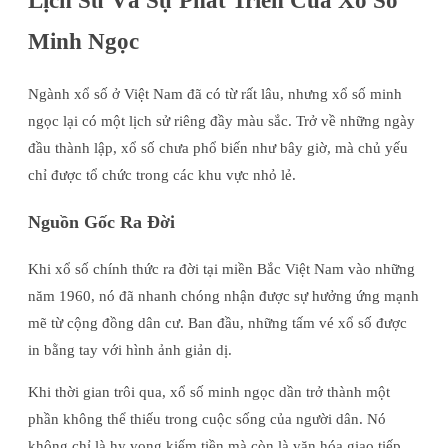
Lịch Sử Và Sự Phát Triển Của Xổ Số
Minh Ngọc
Ngành xổ số ở Việt Nam đã có từ rất lâu, nhưng xổ số minh
ngọc lại có một lịch sử riêng đầy màu sắc. Trở về những ngày
đầu thành lập, xổ số chưa phổ biến như bây giờ, mà chủ yếu
chỉ được tổ chức trong các khu vực nhỏ lẻ.
Nguồn Gốc Ra Đời
Khi xổ số chính thức ra đời tại miền Bắc Việt Nam vào những
năm 1960, nó đã nhanh chóng nhận được sự hưởng ứng mạnh
mẽ từ cộng đồng dân cư. Ban đầu, những tấm vé xổ số được
in bằng tay với hình ảnh giản dị.
Khi thời gian trôi qua, xổ số minh ngọc dần trở thành một
phần không thể thiếu trong cuộc sống của người dân. Nó
không chỉ là hy vọng kiếm tiền mà còn là văn hóa giao tiếp