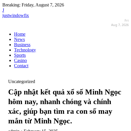
Breaking:
Friday, August 7, 2026
J
justwindowfix
Fri
Aug 7, 2026
Home
News
Business
Technology
Sports
Casino
Contact
Uncategorized
Cập nhật kết quả xổ số Minh Ngọc
hôm nay, nhanh chóng và chính
xác, giúp bạn tìm ra con số may
mắn từ Minh Ngọc.