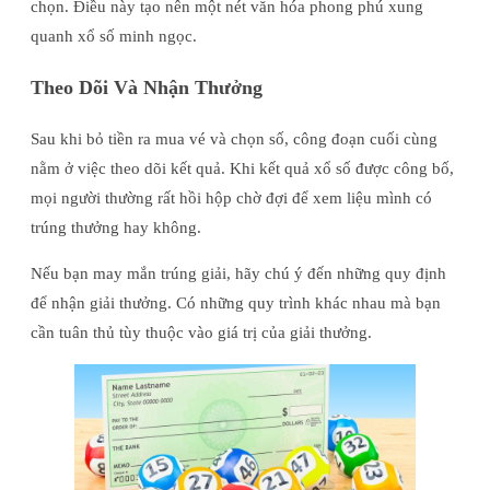
chọn. Điều này tạo nên một nét văn hóa phong phú xung
quanh xổ số minh ngọc.
Theo Dõi Và Nhận Thưởng
Sau khi bỏ tiền ra mua vé và chọn số, công đoạn cuối cùng
nằm ở việc theo dõi kết quả. Khi kết quả xổ số được công bố,
mọi người thường rất hồi hộp chờ đợi để xem liệu mình có
trúng thưởng hay không.
Nếu bạn may mắn trúng giải, hãy chú ý đến những quy định
để nhận giải thưởng. Có những quy trình khác nhau mà bạn
cần tuân thủ tùy thuộc vào giá trị của giải thưởng.