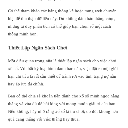
Có thể tham khảo các bảng thống kê hoặc trang web chuyên
biệt để thu thập dữ liệu này. Dù không đảm bảo thắng cược,
nhưng tư duy phân tích có thể giúp bạn chọn số một cách
thông minh hơn.
Thiết Lập Ngân Sách Chơi
Một điều quan trọng nữa là thiết lập ngân sách cho việc chơi
xổ số. Với bất kỳ loại hình đánh bạc nào, việc đặt ra một giới
hạn chi tiêu là rất cần thiết để tránh rơi vào tình trạng nợ nần
hay áp lực tài chính.
Bạn có thể chia sẻ khoản tiền dành cho xổ số minh ngọc hàng
tháng và vừa đủ để hài lòng với mong muốn giải trí của bạn.
Nếu không, hãy nhớ rằng xổ số là trò chơi; do đó, không nên
quá căng thẳng với việc thắng hay thua.