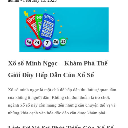
admin • February 15, 2025
Xổ số Minh Ngọc – Khám Phá Thế
Giới Đầy Hấp Dẫn Của Xổ Số
Xổ số minh ngọc là một chủ đề hấp dẫn thu hút sự quan tâm
của không ít người dân. Không chỉ đơn thuần là trò chơi,
ngành xổ số này còn mang đến những câu chuyện thú vị và
những khía cạnh văn hóa độc đáo cần được khám phá.