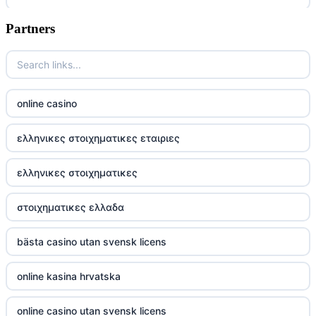
Partners
https://tr88.army/
TG88 COM
Go8
online casino
tr88 win
ελληνικες στοιχηματικες εταιριες
tg88w.com
ελληνικες στοιχηματικες
https://tg88.mba/
στοιχηματικες ελλαδα
nk88 bet
bästa casino utan svensk licens
TG88 casino
online kasina hrvatska
trang chủ 32win
online casino utan svensk licens