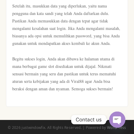
Setelah itu, masukkan data yang diperlukan, yaitu nama
pengguna dan kata sandi yang telah Anda daftarkan dulu.
Pastikan Anda memasukkan data dengan tepat agar tidak
mengalami kesalahan saat login. Jika Anda mengalami masalah,
biasanya ada opsi untuk memulihkan password, yang bisa Anda
gunakan untuk mendapatkan akses kembali ke akun Anda.
Begitu sukses login, Anda akan dibawa ke halaman utama di
mana berbagai game slot disediakan untuk dijajal. Nikmati
sensasi bermain yang seru dan pastikan untuk terus mematuhi
aturan serta kebijakan yang ada di Viral88 agar Anda bisa
beraksi dengan aman dan nyaman. Semoga sukses bermain!
Contact us
© 2026 justwindowfix. All Rights Reserved. | Powered by
WordPress
Open