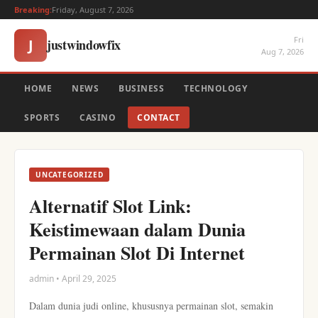
Breaking:
Friday, August 7, 2026
Fri
justwindowfix
J
Aug 7, 2026
HOME
NEWS
BUSINESS
TECHNOLOGY
SPORTS
CASINO
CONTACT
UNCATEGORIZED
Alternatif Slot Link:
Keistimewaan dalam Dunia
Permainan Slot Di Internet
admin • April 29, 2025
Dalam dunia judi online, khususnya permainan slot, semakin