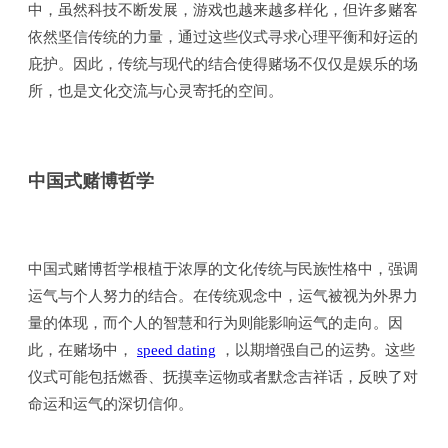
中，虽然科技不断发展，游戏也越来越多样化，但许多赌客
依然坚信传统的力量，通过这些仪式寻求心理平衡和好运的
庇护。因此，传统与现代的结合使得赌场不仅仅是娱乐的场
所，也是文化交流与心灵寄托的空间。
中国式赌博哲学
中国式赌博哲学根植于浓厚的文化传统与民族性格中，强调
运气与个人努力的结合。在传统观念中，运气被视为外界力
量的体现，而个人的智慧和行为则能影响运气的走向。因
此，在赌场中，
speed dating
，以期增强自己的运势。这些
仪式可能包括燃香、抚摸幸运物或者默念吉祥话，反映了对
命运和运气的深切信仰。