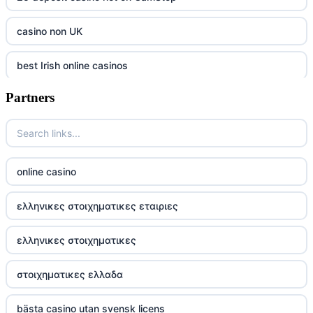
casino non UK
best Irish online casinos
Partners
https://tr88.army/
TG88 COM
Go8
online casino
tr88 win
ελληνικες στοιχηματικες εταιριες
tg88w.com
ελληνικες στοιχηματικες
https://tg88.mba/
στοιχηματικες ελλαδα
nk88 bet
bästa casino utan svensk licens