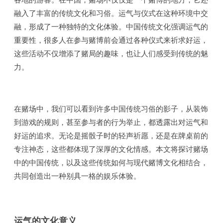
各地的游客。在中国，赌场不仅仅是一个赌博的地方，它还
融入了丰富的传统文化和习俗。运气与仪式在这种环境中交
融，形成了一种独特的文化体验。中国传统文化强调运气的
重要性，很多人在参与赌博前会通过各种仪式来祈求好运，
这些活动不仅增添了赌局的趣味，也让人们感受到传统的魅
力。
在赌场中，我们可以看到许多中国传统习俗的影子，从装饰
到游戏的规则，甚至参与者的行为举止，都透露出对运气和
好运的追求。无论是摇骰子时的轻声祈愿，还是在牌桌前的
专注神态，这些都体现了深厚的文化情感。本文将探讨赌场
中的中国传统，以及这些传统如何与现代赌博文化相结合，
共同创造出一种别具一格的娱乐体验。
运气的文化意义