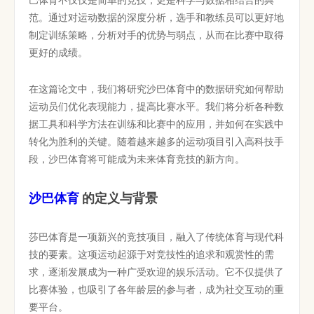
范。通过对运动数据的深度分析，选手和教练员可以更好地
制定训练策略，分析对手的优势与弱点，从而在比赛中取得
更好的成绩。
在这篇论文中，我们将研究沙巴体育中的数据研究如何帮助
运动员们优化表现能力，提高比赛水平。我们将分析各种数
据工具和科学方法在训练和比赛中的应用，并如何在实践中
转化为胜利的关键。随着越来越多的运动项目引入高科技手
段，沙巴体育将可能成为未来体育竞技的新方向。
沙巴体育
的定义与背景
莎巴体育是一项新兴的竞技项目，融入了传统体育与现代科
技的要素。这项运动起源于对竞技性的追求和观赏性的需
求，逐渐发展成为一种广受欢迎的娱乐活动。它不仅提供了
比赛体验，也吸引了各年龄层的参与者，成为社交互动的重
要平台。