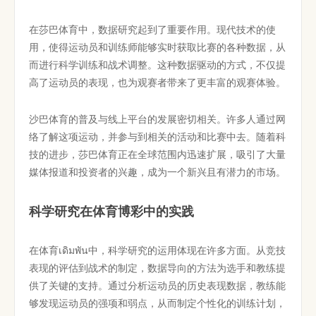
在莎巴体育中，数据研究起到了重要作用。现代技术的使
用，使得运动员和训练师能够实时获取比赛的各种数据，从
而进行科学训练和战术调整。这种数据驱动的方式，不仅提
高了运动员的表现，也为观赛者带来了更丰富的观赛体验。
沙巴体育的普及与线上平台的发展密切相关。许多人通过网
络了解这项运动，并参与到相关的活动和比赛中去。随着科
技的进步，莎巴体育正在全球范围内迅速扩展，吸引了大量
媒体报道和投资者的兴趣，成为一个新兴且有潜力的市场。
科学研究在体育博彩中的实践
在体育เดิมพัน中，科学研究的运用体现在许多方面。从竞技
表现的评估到战术的制定，数据导向的方法为选手和教练提
供了关键的支持。通过分析运动员的历史表现数据，教练能
够发现运动员的强项和弱点，从而制定个性化的训练计划，