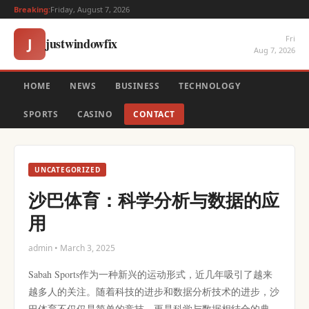
Breaking:
Friday, August 7, 2026
Fri
justwindowfix
J
Aug 7, 2026
HOME
NEWS
BUSINESS
TECHNOLOGY
SPORTS
CASINO
CONTACT
UNCATEGORIZED
沙巴体育：科学分析与数据的应
用
admin • March 3, 2025
Sabah Sports作为一种新兴的运动形式，近几年吸引了越来
越多人的关注。随着科技的进步和数据分析技术的进步，沙
巴体育不仅仅是简单的竞技，更是科学与数据相结合的典