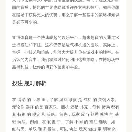
丽的背后，博彩的世界也隐藏着许多玄机和技巧。如果你想
在赌场中获得更大的优势，那么了解一些基本的策略和知识
是必不可少的。
亚博体育是一个快速崛起的娱乐平台，越来越多的人通过它
进行投注和下注。这不仅仅是运气和机遇的游戏，实际上，
掌握一些技艺和策略，能够大大提升你在游戏中的胜率。在
后续的内容中，我们将探讨如何利用这些策略，在博彩场中
赢得利益，让你的博彩体验更加丰盈。
投注 规则 解析
在 博彩 的 世界 里，了解 游戏 条款 是 成功 的 关键因素。
无论你 选择 的是 百家乐、赌机 还是 扑克，每种 赌局 都有
其 特别 的 规定 和 策略。首先，玩家 应当 熟悉 赌博 的 基
础 玩法。例如，在 轮盘 中，了解 不同 的 投注 选项，如
红与黑、单双 和 列投注，可以 协助 玩家 做出 更 明智 的